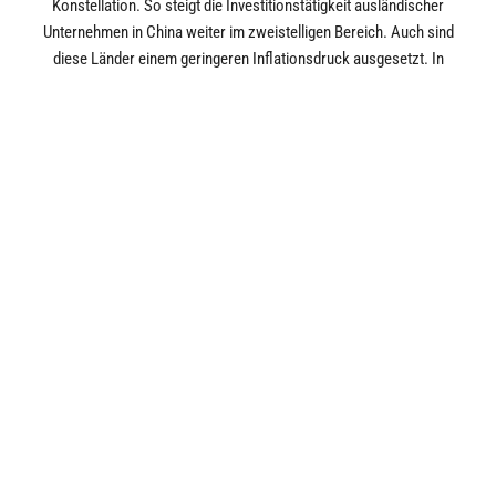
Konstellation. So steigt die Investitionstätigkeit ausländischer
Unternehmen in China weiter im zweistelligen Bereich. Auch sind
diese Länder einem geringeren Inflationsdruck ausgesetzt. In
China nahmen die Verbraucherpreise zuletzt um 2,1% im
Jahresvergleich zu. Nach einer leichten Zinssenkung im 1. Quartal
in China um 0,15% sind weitere Zinssenkungen möglich.
Gleichzeitig formiert sich die BRICS-Gruppe in Richtung
Erweiterung und Emanzipation von dem vom Westen dominierten
Wirtschafts- und Finanzsystem.
MÄRKTE: GEOPOLITIK
BESTIMMTE UND
BESTIMMT
Die Märkte bewegten sich fortgesetzt in der Taktung der Geopolitik,
aber jetzt im Unterschied zum 1. Quartal zusätzlich in der Taktung