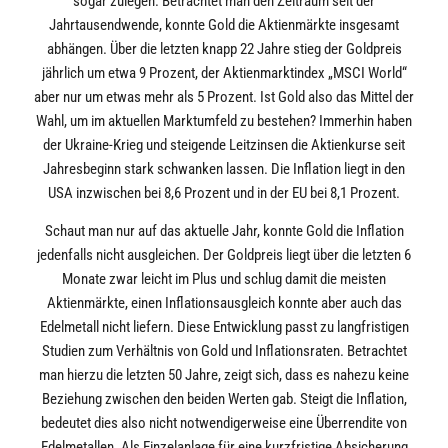
sogar zulegen. Betrachtet man den Zeitraum seit der
Jahrtausendwende, konnte Gold die Aktienmärkte insgesamt
abhängen. Über die letzten knapp 22 Jahre stieg der Goldpreis
jährlich um etwa 9 Prozent, der Aktienmarktindex „MSCI World“
aber nur um etwas mehr als 5 Prozent. Ist Gold also das Mittel der
Wahl, um im aktuellen Marktumfeld zu bestehen? Immerhin haben
der Ukraine-Krieg und steigende Leitzinsen die Aktienkurse seit
Jahresbeginn stark schwanken lassen. Die Inflation liegt in den
USA inzwischen bei 8,6 Prozent und in der EU bei 8,1 Prozent.
Schaut man nur auf das aktuelle Jahr, konnte Gold die Inflation
jedenfalls nicht ausgleichen. Der Goldpreis liegt über die letzten 6
Monate zwar leicht im Plus und schlug damit die meisten
Aktienmärkte, einen Inflationsausgleich konnte aber auch das
Edelmetall nicht liefern. Diese Entwicklung passt zu langfristigen
Studien zum Verhältnis von Gold und Inflationsraten. Betrachtet
man hierzu die letzten 50 Jahre, zeigt sich, dass es nahezu keine
Beziehung zwischen den beiden Werten gab. Steigt die Inflation,
bedeutet dies also nicht notwendigerweise eine Überrendite von
Edelmetallen. Als Einzelanlage für eine kurzfristige Absicherung