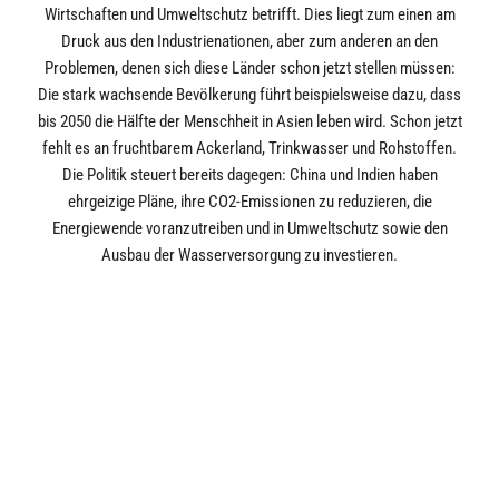
Wirtschaften und Umweltschutz betrifft. Dies liegt zum einen am
Druck aus den Industrienationen, aber zum anderen an den
Problemen, denen sich diese Länder schon jetzt stellen müssen:
Die stark wachsende Bevölkerung führt beispielsweise dazu, dass
bis 2050 die Hälfte der Menschheit in Asien leben wird. Schon jetzt
fehlt es an fruchtbarem Ackerland, Trinkwasser und Rohstoffen.
Die Politik steuert bereits dagegen: China und Indien haben
ehrgeizige Pläne, ihre CO2-Emissionen zu reduzieren, die
Energiewende voranzutreiben und in Umweltschutz sowie den
Ausbau der Wasserversorgung zu investieren.
Zu beachten ist allerdings, dass in Schwellenländern zwar Ökologie
eine immer wichtigere Rolle spielt, bei den Aspekten Soziales und
Unternehmensführung (also die Bereiche „S“ und „G“ von „ESG“)
noch großer Aufholbedarf herrscht. Gleichzeitig bietet sich damit
aber auch ein großes Potential für weitreichende Verbesserungen:
Aktive Fondsmanager und -gesellschaften können ihre
Mitbestimmungsrechte als Investoren nutzen, um auf ein
nachhaltiges Management hinzuwirken.