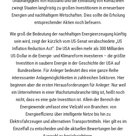
Unabhängigkeit von Russland und die Einhaltung von Klimazielen
zwingt Staaten langfristig zu großen Investitionen in erneuerbare
Energien und nachhaltigem Wirtschaften. Dies sollte die Erholung
entsprechender Aktien noch befeuern.
Wie groß die Bedeutung der nachhaltigen Energieerzeugung künftig
sein wird, zeigt der kürzlich vom US-Senat verabschiedete „US
Inflation Reduction Act“. Die USA wollen mehr als 300 Milliarden
US-Dollar in die Energie- und Klimareform investieren – die größte
Investition in saubere Energie in der Geschichte der USA auf
Bundesebene. Für Anleger bedeutet dies eine ganze Reihe
interessanter Anlagemöglichkeiten in zahlreichen Sektoren. Hier
beginnen aber die ersten Herausforderungen für Anleger: Nur weil
ein Unternehmen in einer Wachstumsbranche tätig ist, heißt noch
nicht, dass es eine gute Investition ist. Allein der Bereich der
Energiewende umfasst eine Vielzahl von Branchen: von
Energieeffizienz über intelligente Netze bis hin zu
Elektrofahrzeugen und alternativen Transportmitteln. Hier gilt es im
Einzelfall zu entscheiden und die aktuellen Bewertungen bei der
Auswahl zu berücksichtigen.