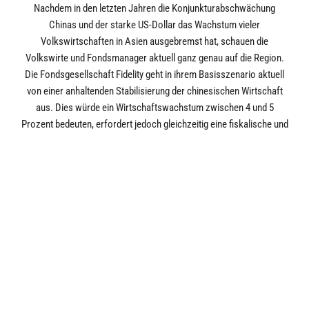
Nachdem in den letzten Jahren die Konjunkturabschwächung
Chinas und der starke US-Dollar das Wachstum vieler
Volkswirtschaften in Asien ausgebremst hat, schauen die
Volkswirte und Fondsmanager aktuell ganz genau auf die Region.
Die Fondsgesellschaft Fidelity geht in ihrem Basisszenario aktuell
von einer anhaltenden Stabilisierung der chinesischen Wirtschaft
aus. Dies würde ein Wirtschaftswachstum zwischen 4 und 5
Prozent bedeuten, erfordert jedoch gleichzeitig eine fiskalische und
geldpolitische Unterstützung seitens der Regierung. Im Falle einer
Rezession in den Industrieländern würde ein gestärkter
Inlandsmarkt in China auch den Einbruch der Auslandsnachfrage
ausgleichen.
Im Fall einer Rezession im Westen und einer konjunkturellen
Abkühlung in China stünden die übrigen Volkswirtschaften der
asiatischen Region vor Herausforderungen. Gleichzeitig könnten
sie, laut Fidelity, jedoch auch von strukturellem Rückenwind für
langfristiges Wachstum profitieren. Für die kommenden Jahre
zeichnet sich ab, dass Indien zu einer der am schnellsten