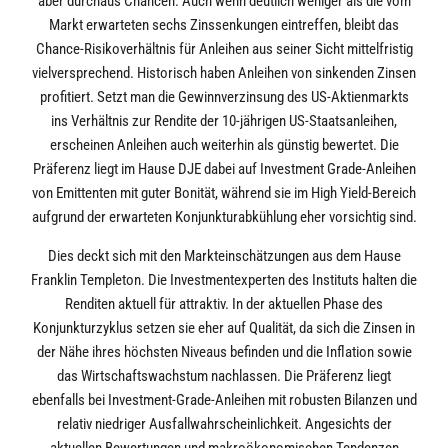
aber durchaus Chancen. Auch wenn deutlich weniger als die vom
Markt erwarteten sechs Zinssenkungen eintreffen, bleibt das
Chance-Risikoverhältnis für Anleihen aus seiner Sicht mittelfristig
vielversprechend. Historisch haben Anleihen von sinkenden Zinsen
profitiert. Setzt man die Gewinnverzinsung des US-Aktienmarkts
ins Verhältnis zur Rendite der 10-jährigen US-Staatsanleihen,
erscheinen Anleihen auch weiterhin als günstig bewertet. Die
Präferenz liegt im Hause DJE dabei auf Investment Grade-Anleihen
von Emittenten mit guter Bonität, während sie im High Yield-Bereich
aufgrund der erwarteten Konjunkturabkühlung eher vorsichtig sind.
Dies deckt sich mit den Markteinschätzungen aus dem Hause
Franklin Templeton. Die Investmentexperten des Instituts halten die
Renditen aktuell für attraktiv. In der aktuellen Phase des
Konjunkturzyklus setzen sie eher auf Qualität, da sich die Zinsen in
der Nähe ihres höchsten Niveaus befinden und die Inflation sowie
das Wirtschaftswachstum nachlassen. Die Präferenz liegt
ebenfalls bei Investment-Grade-Anleihen mit robusten Bilanzen und
relativ niedriger Ausfallwahrscheinlichkeit. Angesichts der
aktuellen Bewertungen und makroökonomischen Tendenzen